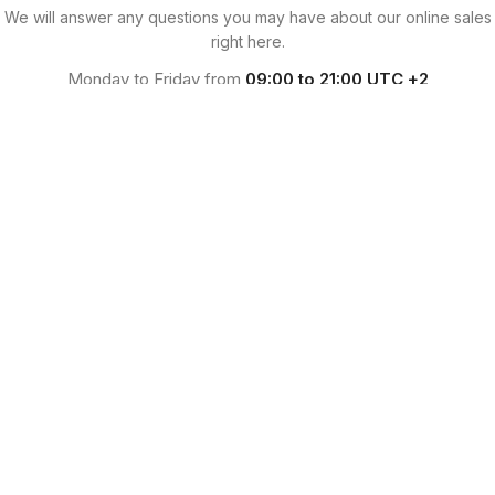
We will answer any questions you may have about our online sales
right here.
Monday to Friday from
09:00 to 21:00 UTC +2
CONTACT OUR COMPANY
Condimentum adipiscing vel neque dis nam parturient orci at
scelerisque neque dis nam parturient.